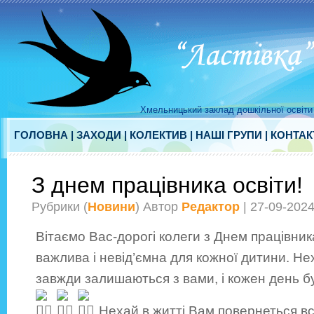
Хмельницький заклад дошкільної освіти 
ГОЛОВНА
|
ЗАХОДИ
|
КОЛЕКТИВ
|
НАШІ ГРУПИ
|
КОНТАК
З днем працівника освіти!
Рубрики (
Новини
) Автор
Редактор
| 27-09-202
Вітаємо Вас-дорогі колеги з Днем працівник
важлива і невід’ємна для кожної дитини. Нех
завжди залишаються з вами, і кожен день б
Нехай в житті Вам повернеться вся 