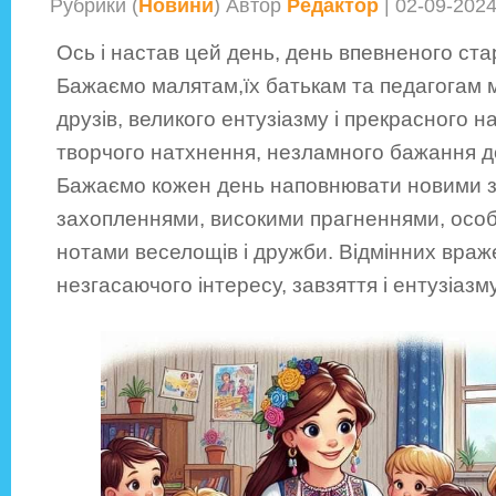
Рубрики (
Новини
) Автор
Редактор
| 02-09-202
Ось і настав цей день, день впевненого ста
Бажаємо малятам,їх батькам та педагогам мі
друзів, великого ентузіазму і прекрасного н
творчого натхнення, незламного бажання до
Бажаємо кожен день наповнювати новими 
захопленнями, високими прагненнями, особ
нотами веселощів і дружби. Відмінних враж
незгасаючого інтересу, завзяття і ентузіазм