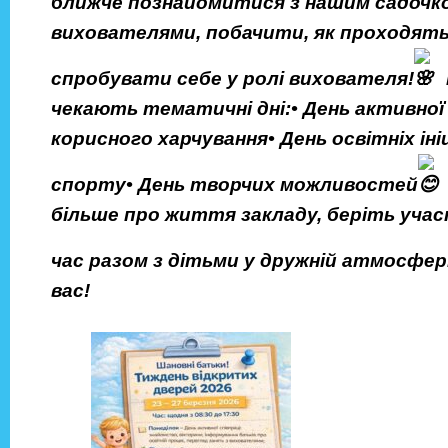
ближче познайомитися з нашим садочко
вихователями, побачити, як проходять
спробувати себе у ролі вихователя!
чекають тематичні дні:• День активної 
корисного харчування• День освітніх іні
спорту• День творчих можливостей
більше про життя закладу, беріть уча
час разом з дітьми у дружній атмосфері
вас!