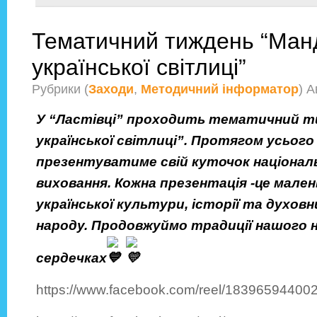
Тематичний тиждень “Манд
української світлиці”
Рубрики (
Заходи
,
Методичний інформатор
) 
У “Ластівці” проходить тематичний т
української світлиці”. Протягом усьог
презентуватиме свій куточок націонал
виховання. Кожна презентація -це мален
української культури, історії та духов
народу. Продовжуймо традиції нашого 
сердечках
https://www.facebook.com/reel/1839659440