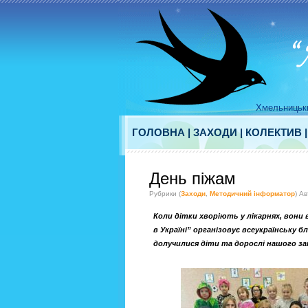
Хмельницьки
ГОЛОВНА
|
ЗАХОДИ
|
КОЛЕКТИВ
День піжам
Рубрики (
Заходи
,
Методичний інформатор
) А
Коли дітки хворіють у лікарнях, вони
в Україні” організовує всеукраїнську б
долучилися діти та дорослі нашого за