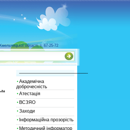
мельницької області, т. 67-25-72
—————————————————————–
Академічна
доброчесність
ьда
Атестація
ВСЗЯО
Заходи
Інформаційна прозорість
Методичний інформатор