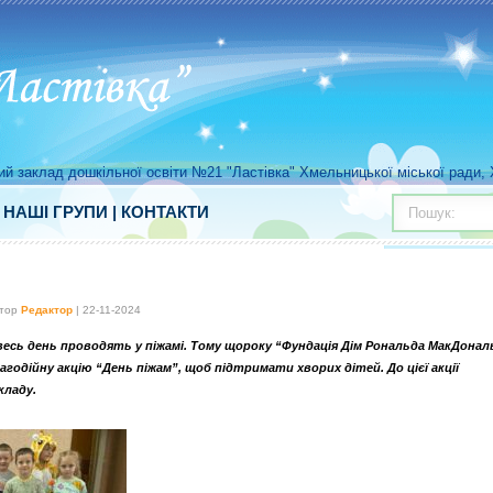
й заклад дошкільної освіти №21 "Ластівка" Хмельницької міської ради, Х
|
НАШІ ГРУПИ
|
КОНТАКТИ
Пошук:
втор
Редактор
| 22-11-2024
 весь день проводять у піжамі. Тому щороку “Фундація Дім Рональда МакДонал
лагодійну акцію “День піжам”, щоб підтримати хворих дітей. До цієї акції
кладу.