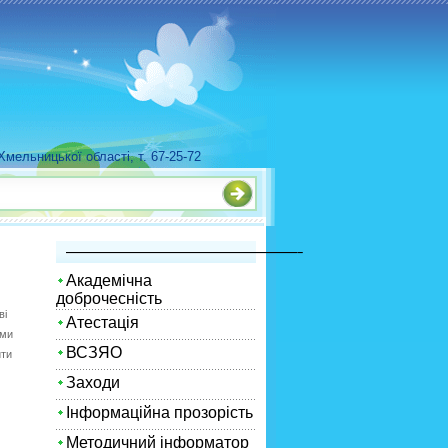
мельницької області, т. 67-25-72
—————————————————————–
Академічна
доброчесність
ві
Атестація
ими
ВСЗЯО
ити
Заходи
Інформаційна прозорість
Методичний інформатор