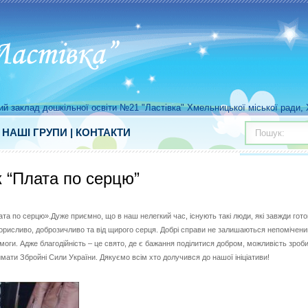
й заклад дошкільної освіти №21 "Ластівка" Хмельницької міської ради, Х
|
НАШІ ГРУПИ
|
КОНТАКТИ
Пошук:
 “Плата по серцю”
та по серцю».Дуже приємно, що в наш нелегкий час, існують такі люди, які завжди гото
корисливо, доброзичливо та від щирого серця. Добрі справи не залишаються непомічен
омоги. Адже благодійність – це свято, де є бажання поділитися добром, можливість зроб
мати Збройні Сили України. Дякуємо всім хто долучився до нашої ініціативи!