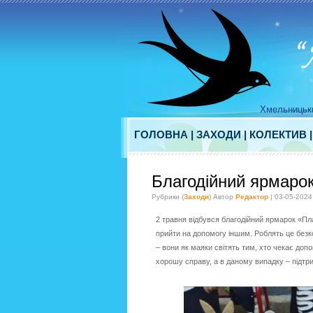
Хмельницьки
ГОЛОВНА
|
ЗАХОДИ
|
КОЛЕКТИВ
Благодійний ярмарок
Рубрики (
Заходи
) Автор
Редактор
| 03-05-2024
2 травня відбувся благодійний ярмарок «Пла
прийти на допомогу іншим. Роблять це без
– вони як маяки світять тим, хто чекає доп
хорошу справу, а в даному випадку – підтри