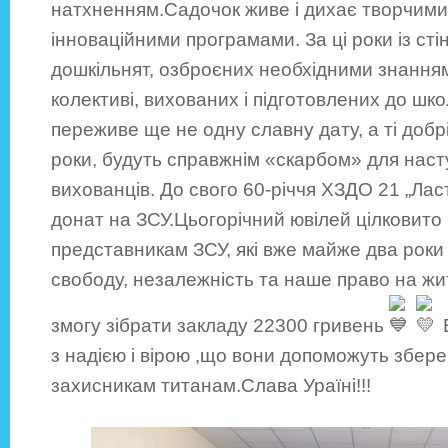
натхненням.Садочок живе і дихає творчими 
інноваційними програмами. За ці роки із ст
дошкільнят, озброєних необхідними знання
колективі, вихованих і підготовлених до шк
переживе ще не одну славну дату, а ті добрі
роки, будуть справжнім «скарбом» для насту
вихованців. До свого 60-річчя ХЗДО 21 „Лас
донат на ЗСУ.Цьогорічний ювілей цілковито
представникам ЗСУ, які вже майже два роки
свободу, незалежність та наше право на ж
змогу зібрати закладу 22300 гривень
з надією і вірою ,що вони допоможуть збе
захисникам титанам.Слава Ураїні!!!