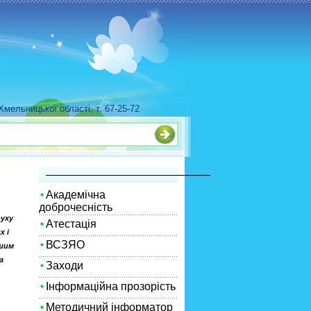
мельницької області, т. 67-25-72
—————————————————————–
Академічна
доброчесність
руху
Атестація
х і
ВСЗЯО
ашим
а
Заходи
Інформаційна прозорість
Методичний інформатор