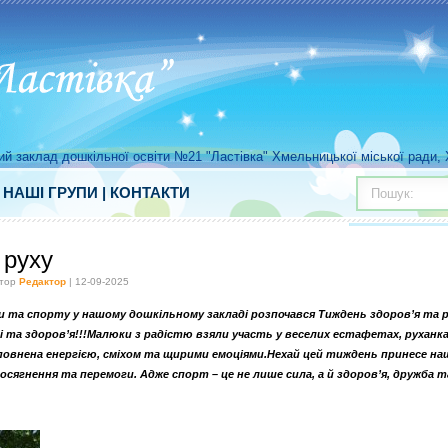
й заклад дошкільної освіти №21 "Ластівка" Хмельницької міської ради, Х
|
НАШІ ГРУПИ
|
КОНТАКТИ
Пошук:
 руху
втор
Редактор
| 12-09-2025
и та спорту у нашому дошкільному закладі розпочався Тиждень здоров’я та 
 та здоров’я!!!Малюки з радістю взяли участь у веселих естафетах, руханка
повнена енергією, сміхом та щирими емоціями.Нехай цей тиждень принесе н
осягнення та перемоги. Адже спорт – це не лише сила, а й здоров’я, дружба т