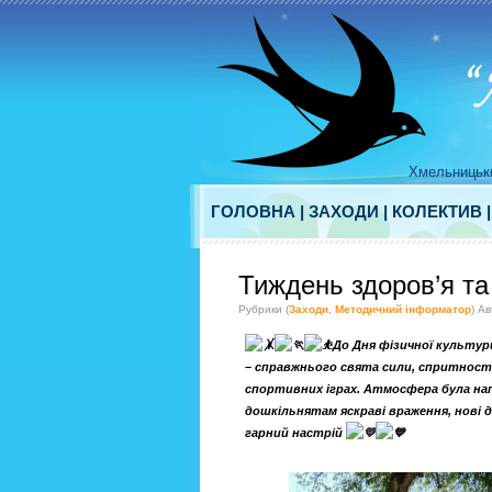
Хмельницьки
ГОЛОВНА
|
ЗАХОДИ
|
КОЛЕКТИВ
Тиждень здоров’я та
Рубрики (
Заходи
,
Методичний інформатор
) А
До Дня фізичної культур
– справжнього свята сили, спритності
спортивних іграх. Атмосфера була на
дошкільнятам яскраві враження, нові д
гарний настрій