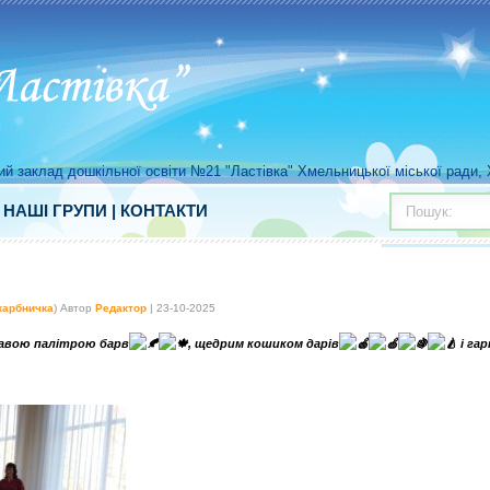
й заклад дошкільної освіти №21 "Ластівка" Хмельницької міської ради, Х
|
НАШІ ГРУПИ
|
КОНТАКТИ
Пошук:
карбничка
) Автор
Редактор
| 23-10-2025
равою палітрою барв
, щедрим кошиком дарів
і га