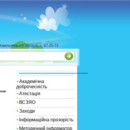
мельницької області, т. 67-25-72
—————————————————————–
Академічна
доброчесність
рним
Атестація
ВСЗЯО
Заходи
Інформаційна прозорість
Методичний інформатор