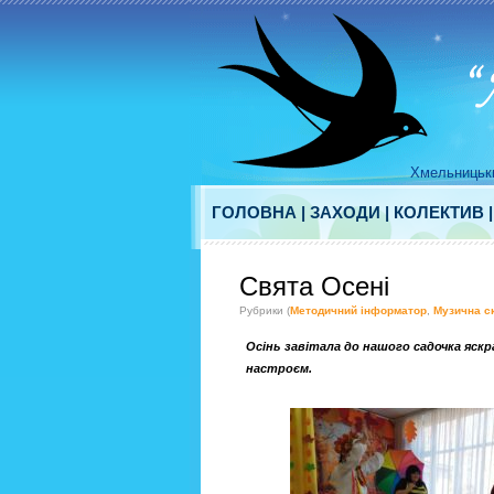
Хмельницьки
ГОЛОВНА
|
ЗАХОДИ
|
КОЛЕКТИВ
Свята Осені
Рубрики (
Методичний інформатор
,
Музична с
Осінь завітала до нашого садочка яск
настроєм.