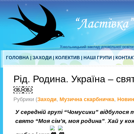
Хмельницький заклад дошкільної освіти 
ГОЛОВНА
|
ЗАХОДИ
|
КОЛЕКТИВ
|
НАШІ ГРУПИ
|
КОНТАК
Рід. Родина. Україна – св
￼￼
Рубрики (
Заходи
,
Музична скарбничка
,
Нови
У середній групі “Чомусики” відбулося
свято “Моя сім’я, моя родина”
.
Хай у ко