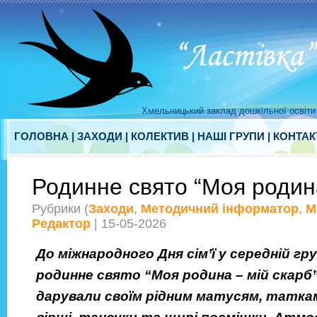
Хмельницький заклад дошкільної освіти 
ГОЛОВНА
|
ЗАХОДИ
|
КОЛЕКТИВ
|
НАШІ ГРУПИ
|
КОНТАК
Родинне свято “Моя родина
Рубрики (
Заходи
,
Методичний інформатор
,
М
Редактор
| 15-05-2026
До міжнародного Дня сім’ї у середній гр
родинне свято “Моя родина – мій скарб
дарували своїм рідним матусям, таткам,