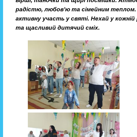
вірші, таночки та щирі посмішки. Атм
радістю, любов’ю та сімейним теплом.
активну участь у святі. Нехай у кожній
та щасливий дитячий сміх.