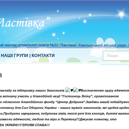
й заклад дошкільної освіти №21 "Ластівка" Хмельницької міської ради, Х
|
НАШІ ГРУПИ
|
КОНТАКТИ
Пошук:
в
закладу за підтримку наших Захисників
Висловлюємо щиру вдячніс
а активну участь у благодійній акції “Гостинець Воїну”, організованою
 обласного благодійного фонду “Центр Добриня”.Завдяки вашій небайдужос
допомогу для Сил Оборони України – наших мужніх захисників, які щодня щодн
и.Продукти харчування, побутова хімія, теплі речі для хлопців, дитячі малю
 символи вдячності, любові та віри в Перемогу!!!Дякуємо кожному, хто
АВА УКРАЇНІ!!!ГЕРОЯМ СЛАВА!!!