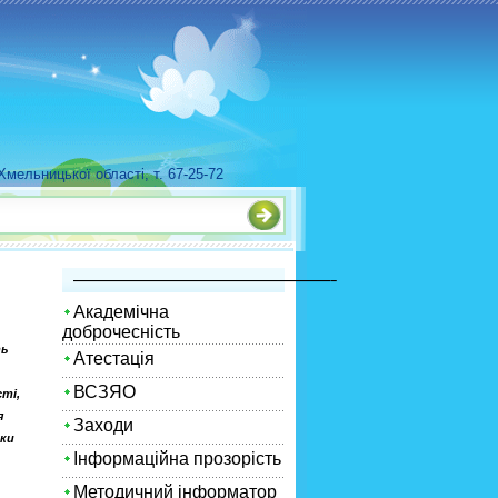
мельницької області, т. 67-25-72
—————————————————————–
Академічна
доброчесність
ть
Атестація
ВСЗЯО
ті,
я
Заходи
нки
Інформаційна прозорість
Методичний інформатор