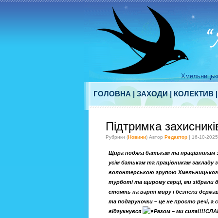
Хмельницьки
ГОЛОВНА
|
ЗАХОДИ
|
КОЛЕКТИВ
Підтримка захисникі
Рубрики (
Новини
) Автор
Редактор
| 16-10-2025
Щира подяка батькам та працівникам 
усім батькам та працівникам закладу з
волонтерською групою Хмельницького
турботі та щирому серці, ми зібрали 
стоять на варті миру і безпеки держав
та подаруночки – це не просто речі, а
відгукнувся
Разом – ми сила!!!!СЛ